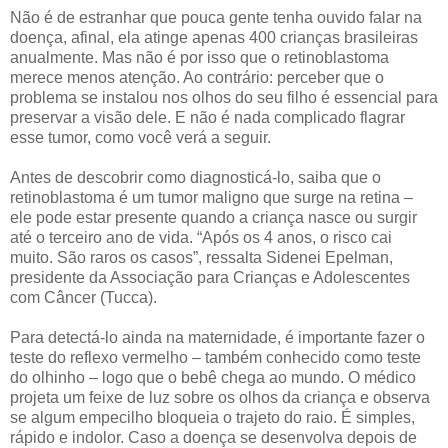
Não é de estranhar que pouca gente tenha ouvido falar na
doença, afinal, ela atinge apenas 400 crianças brasileiras
anualmente. Mas não é por isso que o retinoblastoma
merece menos atenção. Ao contrário: perceber que o
problema se instalou nos olhos do seu filho é essencial para
preservar a visão dele. E não é nada complicado flagrar
esse tumor, como você verá a seguir.
Antes de descobrir como diagnosticá-lo, saiba que o
retinoblastoma é um tumor maligno que surge na retina –
ele pode estar presente quando a criança nasce ou surgir
até o terceiro ano de vida. “Após os 4 anos, o risco cai
muito. São raros os casos”, ressalta Sidenei Epelman,
presidente da Associação para Crianças e Adolescentes
com Câncer (Tucca).
Para detectá-lo ainda na maternidade, é importante fazer o
teste do reflexo vermelho – também conhecido como teste
do olhinho – logo que o bebê chega ao mundo. O médico
projeta um feixe de luz sobre os olhos da criança e observa
se algum empecilho bloqueia o trajeto do raio. É simples,
rápido e indolor. Caso a doença se desenvolva depois de